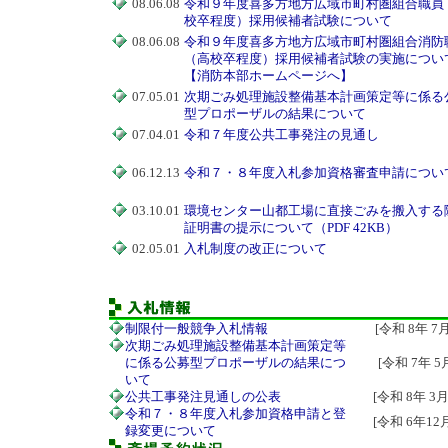
08.06.08
令和９年度喜多方地方広域市町村圏組合職員
校卒程度）採用候補者試験について
08.06.08
令和９年度喜多方地方広域市町村圏組合消防
（高校卒程度）採用候補者試験の実施につい
【消防本部ホームページへ】
07.05.01
次期ごみ処理施設整備基本計画策定等に係る
型プロポーザルの結果について
07.04.01
令和７年度公共工事発注の見通し
06.12.13
令和７・８年度入札参加資格審査申請につい
03.10.01
環境センター山都工場に直接ごみを搬入する
証明書の提示について（PDF 42KB）
02.05.01
入札制度の改正について
制限付一般競争入札情報
[令和 8年 7
次期ごみ処理施設整備基本計画策定等
に係る公募型プロポーザルの結果につ
[令和 7年 
いて
公共工事発注見通しの公表
[令和 8年 3
令和７・８年度入札参加資格申請と登
[令和 6年12
録変更について